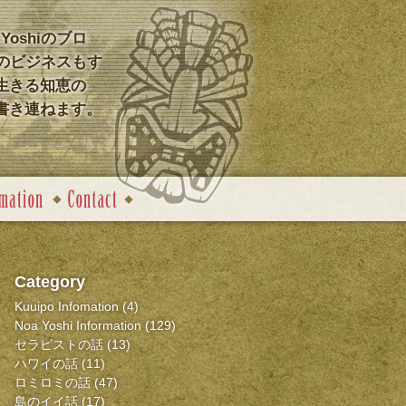
 Yoshiのブロ
のビジネスもす
生きる知恵の
書き連ねます。
Category
Kuuipo Infomation
(4)
Noa Yoshi Information
(129)
セラピストの話
(13)
ハワイの話
(11)
ロミロミの話
(47)
島のイイ話
(17)