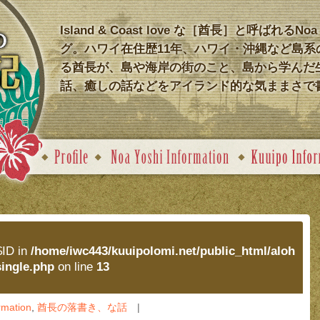
Island & Coast love な［酋長］と呼ばれるNoa
グ。ハワイ在住歴11年、ハワイ・沖縄など島系
る酋長が、島や海岸の街のこと、島から学んだ
話、癒しの話などをアイランド的な気ままさで
$ID in
/home/iwc443/kuuipolomi.net/public_html/aloh
single.php
on line
13
rmation
,
酋長の落書き、な話