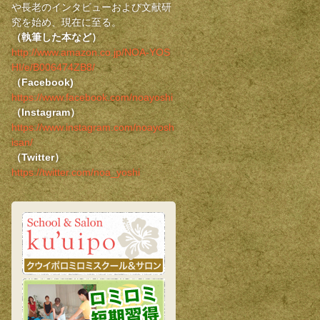
や長老のインタビューおよび文献研
究を始め、現在に至る。
（執筆した本など）
http://www.amazon.co.jp/NOA-YOS
HI/e/B006474ZB8/
（Facebook)
https://www.facebook.com/noayoshi
（Instagram）
https://www.instagram.com/noayosh
isan/
（Twitter）
https://twitter.com/noa_yoshi