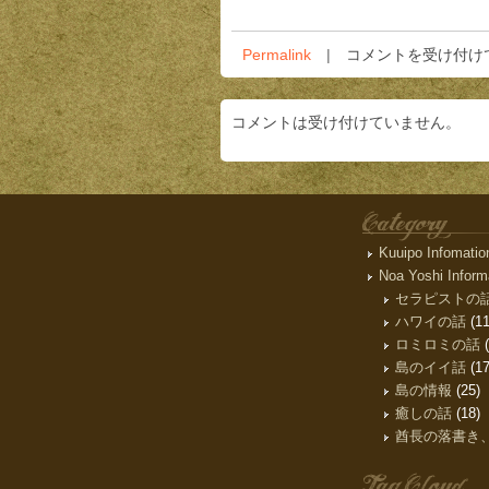
初
Permalink
コメントを受け付け
代
ヒ
コメントは受け付けていません。
ー
リ
ン
グ
ツ
ア
カテゴリー
Kuuipo Infomatio
ー
Noa Yoshi Inform
は
セラピストの
ハワイの話
(11
ロミロミの話
(
島のイイ話
(17
島の情報
(25)
癒しの話
(18)
酋長の落書き