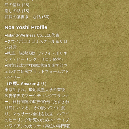
島の情報
(25)
癒しの話
(18)
酋長の落書き、な話
(66)
Noa Yoshi Profile
●Island-Wellness Co.,Ltd.代表
●クウイポロミロミスクール＆サロ
ン経営
●執筆、講演活動（ハワイ・ポリネ
シア・ヒーリング・サロン経営）
●国立琉球大学国際地域創造学部ウ
ェルネス研究プラットフォームアド
バイザー
（略歴…Amazonより）
東京生まれ。慶応義塾大学卒業後、
広告業界でマーケティングプランナ
ー。旅行関連の広告宣伝にたずさわ
り島にハマる。その後ハワイに渡
り、マッサージ会社を設立、ハワイ
のヒーリング研究のためネイティブ
ハワイアンのカフナ（高位の専門職)