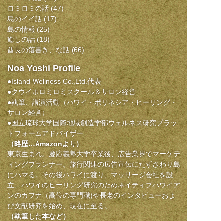
3
ロミロミの話
(47)
回
島のイイ話
(17)
滞
島の情報
(25)
在
癒しの話
(18)
す
酋長の落書き、な話
(66)
る
Noa Yoshi Profile
「ち
ょ
●Island-Wellness Co.,Ltd.代表
い
●クウイポロミロミスクール＆サロン経営
住
●執筆、講演活動（ハワイ・ポリネシア・ヒーリング・
サロン経営）
み
●国立琉球大学国際地域創造学部ウェルネス研究プラッ
ハ
トフォームアドバイザー
ワ
（略歴…Amazonより）
イ
東京生まれ。慶応義塾大学卒業後、広告業界でマーケテ
族」
ィングプランナー。旅行関連の広告宣伝にたずさわり島
は
にハマる。その後ハワイに渡り、マッサージ会社を設
立、ハワイのヒーリング研究のためネイティブハワイア
ンのカフナ（高位の専門職)や長老のインタビューおよ
び文献研究を始め、現在に至る。
（執筆した本など）