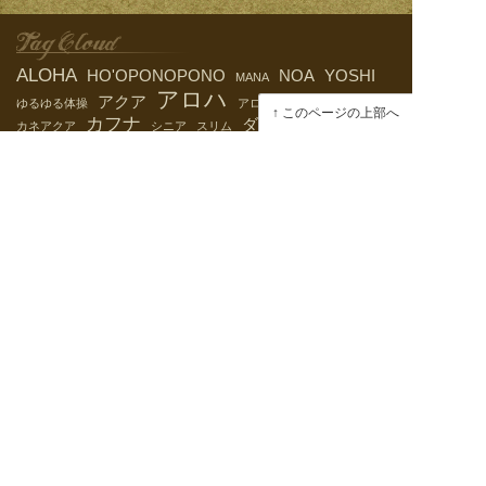
Tag Cloud
ALOHA
HO'OPONOPONO
NOA
YOSHI
MANA
アロハ
アクア
ゆるゆる体操
アロハスピリット
カイポ
このページの上部へ
カフナ
ダイエット
ネイテ
カネアクア
シニア
スリム
ハワイ
ハワイア
ィブ
ハワイの言い伝え
ン
ヒーリング
ホオ
ハーブ
ハーヴ
ハワイ式
ロミロミ
ポノポノ
ポノ
ポリネシア
ラパアウ
健康
医療
小学館
意味
愛
元気に生きる
楽しく生きる
生き方
神
酋長
肩コリ
脚
自己啓発
薬草
足細
長生き
高
齢
archive
2021年11月
(1)
2020年12月
(1)
2020年3月
(1)
2019年12月
(1)
2018年11月
(1)
2018年1月
(1)
2017年12月
(5)
2017年7月
(1)
2016年12月
(2)
2016年10月
(1)
2016年9月
(2)
2016年7月
(1)
2016年6月
(1)
2016年5月
(4)
2016年3月
(1)
2016年2月
(3)
2016年1月
(6)
2014年9月
(2)
2014年8月
(1)
2014年6月
(1)
2014年5月
(1)