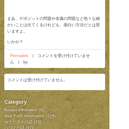
まあ、デポジットの問題や名義の問題など色々な細
かいことは出てくるけれども、面白い方法だとは思
いますよ。
いかが？
2、
Permalink
コメントを受け付けていませ
3
ん
by
週
間
コメントは受け付けていません。
づ
つ
年
間
Category
１
Kuuipo Infomation
(4)
回
Noa Yoshi Information
(129)
か
セラピストの話
(13)
ら
ハワイの話
(11)