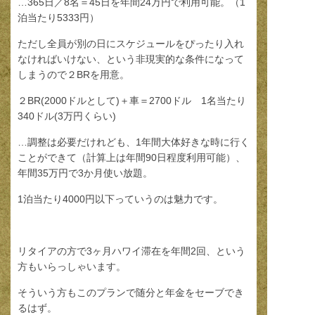
…365日／8名＝45日を年間24万円で利用可能。（1
泊当たり5333円）
ただし全員が別の日にスケジュールをぴったり入れ
なければいけない、という非現実的な条件になって
しまうので２BRを用意。
２BR(2000ドルとして)＋車＝2700ドル 1名当たり
340ドル(3万円くらい)
…調整は必要だけれども、1年間大体好きな時に行く
ことができて（計算上は年間90日程度利用可能）、
年間35万円で3か月使い放題。
1泊当たり4000円以下っていうのは魅力です。
リタイアの方で3ヶ月ハワイ滞在を年間2回、という
方もいらっしゃいます。
そういう方もこのプランで随分と年金をセーブでき
るはず。