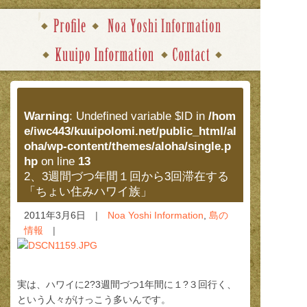
Warning
: Undefined variable $ID in
/hom
e/iwc443/kuuipolomi.net/public_html/al
oha/wp-content/themes/aloha/single.p
hp
on line
13
2、3週間づつ年間１回から3回滞在する
「ちょい住みハワイ族」
2011年3月6日
Noa Yoshi Information
,
島の
情報
実は、ハワイに2?3週間づつ1年間に１?３回行く、
という人々がけっこう多いんです。