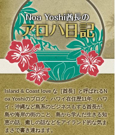
NOA YOSHI 酋長のアロハ日記
Island & Coast love な［酋長］と呼ばれるN
oa Yoshiのブログ。ハワイ在住歴11年、ハワ
イ・沖縄など島系のビジネスもする酋長が、
島や海岸の街のこと、島から学んだ生きる知
恵の話、癒しの話などをアイランド的な気ま
まさで書き連ねます。