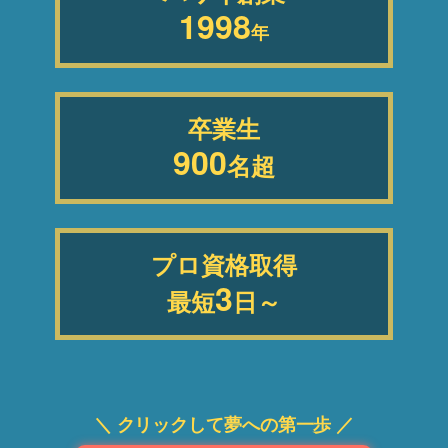
1998
年
卒業生
900
名超
プロ資格取得
3
最短
日～
＼ クリックして夢への第一歩 ／