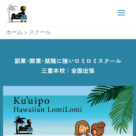
Main
Men
内
ホーム
スクール
容
を
ス
副業･開業･就職に強いロミロミスクール
キ
三重本校｜全国出張
ッ
プ