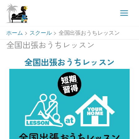
Main
Men
内
ホーム
スクール
全国出張おうちレッスン
容
全国出張おうちレッスン
を
ス
全国出張おうちレッスン
キ
ッ
プ