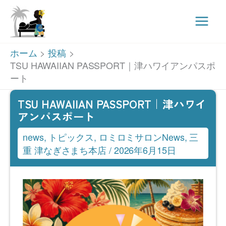
Main
Men
内
ホーム
投稿
容
TSU HAWAIIAN PASSPORT｜津ハワイアンパスポ
ート
を
ス
TSU HAWAIIAN PASSPORT｜津ハワイ
キ
アンパスポート
ッ
news
,
トピックス
,
ロミロミサロンNews
,
三
プ
重 津なぎさまち本店
/
2026年6月15日