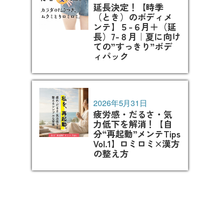
延長決定！【時季
（とき）のボディメ
ンテ】５-６月＋（延
長）7-８月｜夏に向け
ての”すっきり”ボデ
ィパック
2026年5月31日
疲労感・だるさ・気
力低下を解消！【自
分“再起動”メンテTips
Vol.1】ロミロミ×漢方
の整え方