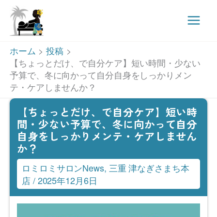
Main
Men
内
ホーム
投稿
容
【ちょっとだけ、で自分ケア】短い時間・少ない
予算で、冬に向かって自分自身をしっかりメン
を
テ・ケアしませんか？
ス
キ
【ちょっとだけ、で自分ケア】短い時
間・少ない予算で、冬に向かって自分
ッ
自身をしっかりメンテ・ケアしません
プ
か？
ロミロミサロンNews
,
三重 津なぎさまち本
店
/
2025年12月6日