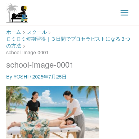
Main
Menu
内
ホーム
スクール
容
ロミロミ短期習得｜３日間でプロセラピストになる３つ
を
の方法
ス
school-image-0001
キ
school-image-0001
ッ
プ
By
YOSHI
/
2025年7月25日