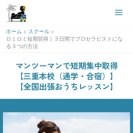
Main
Men
内
ホーム
スクール
容
ロミロミ短期習得｜３日間でプロセラピストにな
る３つの方法
を
ス
マンツーマンで短期集中取得
キ
【三重本校（通学・合宿）】
ッ
【全国出張おうちレッスン】
プ