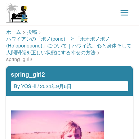
Main
Menu
内
ホーム
投稿
容
ハワイアンの「ポノ(pono)」と「ホオポノポノ
を
(Ho’oponopono)」について｜ハワイ流、心と身体そして
ス
人間関係を正しい状態にする幸せの方法
spring_girl2
キ
ッ
spring_girl2
プ
By
YOSHI
/
2024年9月5日