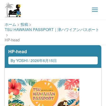
Main
Menu
内
ホーム
投稿
容
TSU HAWAIIAN PASSPORT｜津ハワイアンパスポート
を
ス
HP-head
キ
HP-head
ッ
プ
By
YOSHI
/
2026年6月15日