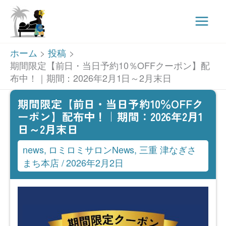
Main
Men
内
ホーム
投稿
容
期間限定【前日・当日予約10％OFFクーポン】配
布中！｜期間：2026年2月1日～2月末日
を
ス
期間限定【前日・当日予約10％OFFク
キ
ーポン】配布中！｜期間：2026年2月1
日～2月末日
ッ
プ
news
,
ロミロミサロンNews
,
三重 津なぎさ
まち本店
/
2026年2月2日