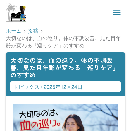
Main
Men
内
ホーム
投稿
容
大切なのは、血の巡り。体の不調改善、見た目年
齢が変わる「巡りケア」のすすめ
を
ス
大切なのは、血の巡り。体の不調改
キ
善、見た目年齢が変わる「巡りケア」
のすすめ
ッ
プ
トピックス
/
2025年12月24日