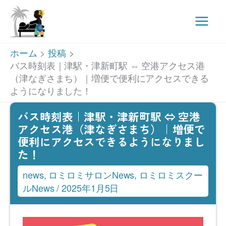
Main
Men
内
ホーム
投稿
容
バス時刻表｜津駅・津新町駅 ⇔ 空港アクセス港
（津なぎさまち）｜増便で便利にアクセスできる
を
ようになりました！
ス
キ
バス時刻表｜津駅・津新町駅 ⇔ 空港
アクセス港（津なぎさまち）｜増便で
ッ
便利にアクセスできるようになりまし
プ
た！
news
,
ロミロミサロンNews
,
ロミロミスクー
ルNews
/
2025年1月5日