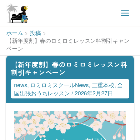
Main
Men
内
ホーム
投稿
容
【新年度割】春のロミロミレッスン料割引キャン
ペーン
を
ス
【新年度割】春のロミロミレッスン料
キ
割引キャンペーン
ッ
news
,
ロミロミスクールNews
,
三重本校
,
全
プ
国出張おうちレッスン
/
2026年2月27日