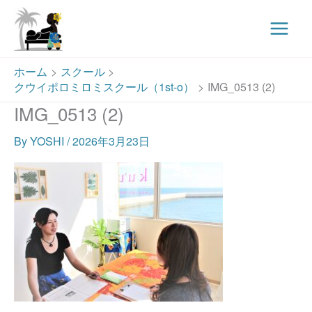
Main
Menu
内
ホーム
スクール
容
クウイポロミロミスクール（1st-o）
IMG_0513 (2)
を
IMG_0513 (2)
ス
キ
By
YOSHI
/
2026年3月23日
ッ
プ