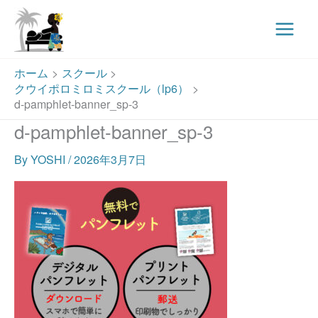
Main
Menu
内
ホーム
スクール
容
クウイポロミロミスクール（lp6）
を
d-pamphlet-banner_sp-3
ス
d-pamphlet-banner_sp-3
キ
ッ
By
YOSHI
/
2026年3月7日
プ