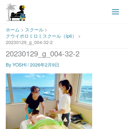
Main
Menu
内
ホーム
スクール
容
クウイポロミロミスクール（lp6）
を
20230129_g_004-32-2
ス
20230129_g_004-32-2
キ
ッ
By
YOSHI
/
2026年2月9日
プ