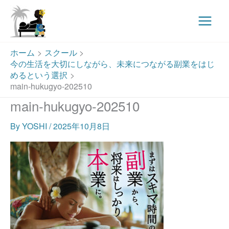
Main
Menu
内
ホーム
スクール
容
今の生活を大切にしながら、未来につながる副業をはじ
を
めるという選択
ス
main-hukugyo-202510
キ
main-hukugyo-202510
ッ
プ
By
YOSHI
/
2025年10月8日