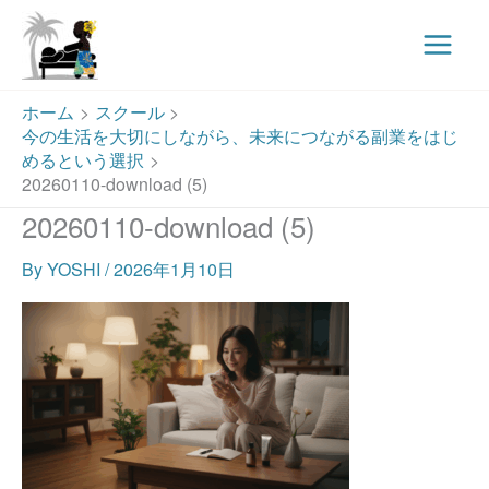
Main
Menu
内
ホーム
スクール
容
今の生活を大切にしながら、未来につながる副業をはじ
を
めるという選択
ス
20260110-download (5)
キ
20260110-download (5)
ッ
プ
By
YOSHI
/
2026年1月10日