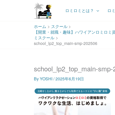
ロミロミとは？
ロ
内
ホーム
スクール
容
【開業・就職・趣味】ハワイアンロミロミ
を
ミスクール
ス
school_lp2_top_main-smp-202506
キ
ッ
プ
school_lp2_top_main-smp-
By
YOSHI
/
2025年6月19日