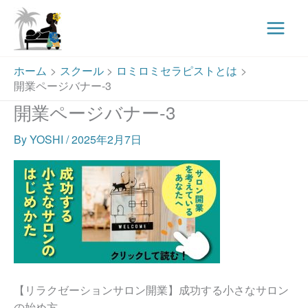
Main
Menu
内
ホーム
スクール
ロミロミセラピストとは
容
開業ページバナー-3
を
開業ページバナー-3
ス
キ
By
YOSHI
/
2025年2月7日
ッ
プ
【リラクゼーションサロン開業】成功する小さなサロン
の始め方