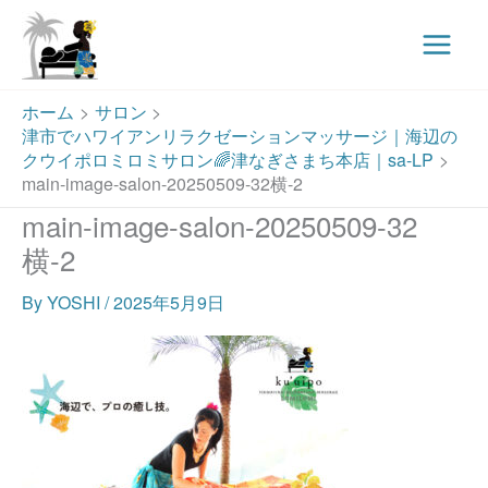
Main
Menu
内
ホーム
サロン
容
津市でハワイアンリラクゼーションマッサージ｜海辺の
を
クウイポロミロミサロン🌈津なぎさまち本店｜sa-LP
ス
main-image-salon-20250509-32横-2
キ
main-image-salon-20250509-32
ッ
横-2
プ
By
YOSHI
/
2025年5月9日