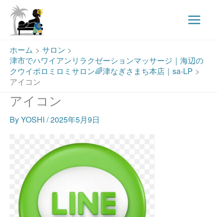
Main
Menu
内
ホーム
サロン
容
津市でハワイアンリラクゼーションマッサージ｜海辺の
を
クウイポロミロミサロン🌈津なぎさまち本店｜sa-LP
ス
アイコン
キ
アイコン
ッ
プ
By
YOSHI
/
2025年5月9日