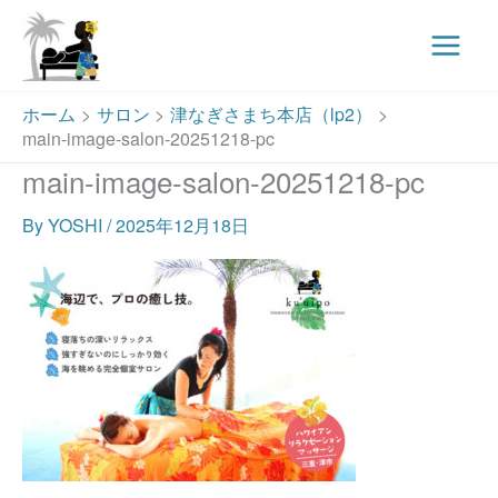
Main
Menu
内
ホーム
サロン
津なぎさまち本店（lp2）
容
main-image-salon-20251218-pc
を
main-image-salon-20251218-pc
ス
キ
By
YOSHI
/
2025年12月18日
ッ
プ