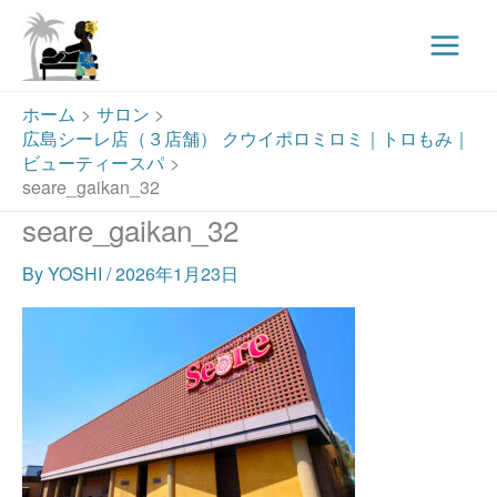
Main
Menu
内
ホーム
サロン
容
広島シーレ店（３店舗） クウイポロミロミ｜トロもみ｜
を
ビューティースパ
ス
seare_gaikan_32
キ
seare_gaikan_32
ッ
プ
By
YOSHI
/
2026年1月23日