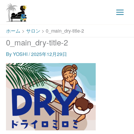
Main
Menu
内
ホーム
サロン
0_main_dry-title-2
容
0_main_dry-title-2
を
ス
By
YOSHI
/
2025年12月29日
キ
ッ
プ