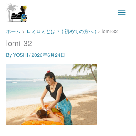
Main
Menu
内
ホーム
ロミロミとは？ ( 初めての方へ )
lomi-32
容
lomi-32
を
ス
By
YOSHI
/
2026年6月24日
キ
ッ
プ