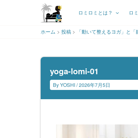
ロミロミとは？
ロ
内
ホーム
投稿
「動いて整えるヨガ」と「
容
を
ス
キ
ッ
yoga-lomi-01
プ
By
YOSHI
/
2026年7月5日