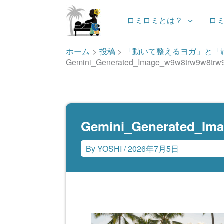
ロミロミとは？
ロ
内
ホーム
投稿
「動いて整えるヨガ」と「
容
Gemini_Generated_Image_w9w8trw9w8trw
を
ス
キ
ッ
プ
Gemini_Generated_Im
By
YOSHI
/
2026年7月5日