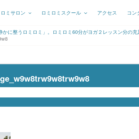
ミロミサロン
ロミロミスクール
アクセス
コン
静かに整うロミロミ」。ロミロミ60分がヨガ２レッスン分の充
9w8
age_w9w8trw9w8trw9w8