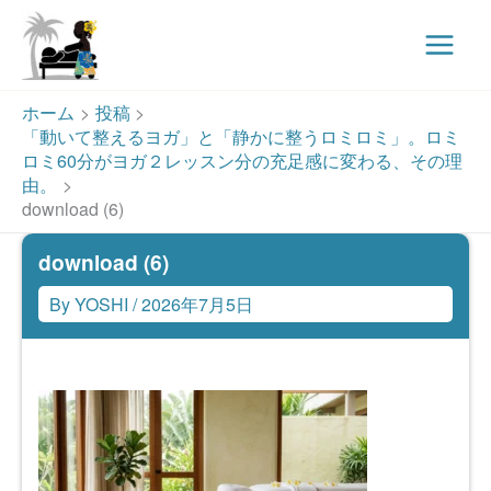
Main
Menu
内
ホーム
投稿
容
「動いて整えるヨガ」と「静かに整うロミロミ」。ロミ
を
ロミ60分がヨガ２レッスン分の充足感に変わる、その理
ス
由。
download (6)
キ
ッ
download (6)
プ
By
YOSHI
/
2026年7月5日