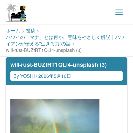
Main
Menu
内
ホーム
投稿
容
ハワイの「マナ」とは何か。意味をやさしく解説｜ハワ
を
イアンが伝える”生きる力”の話
ス
will-rust-BUZtRT1QLl4-unsplash (3)
キ
will-rust-BUZtRT1QLl4-unsplash (3)
ッ
プ
By
YOSHI
/
2026年5月16日