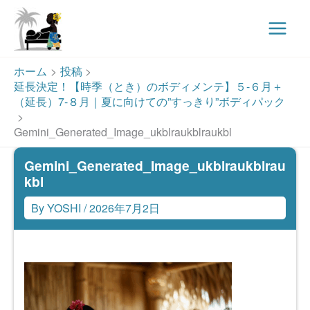
Main
Menu
内
ホーム
投稿
容
延長決定！【時季（とき）のボディメンテ】５-６月＋
を
（延長）7-８月｜夏に向けての”すっきり”ボディパック
ス
Gemini_Generated_Image_ukblraukblraukbl
キ
ッ
Gemini_Generated_Image_ukblraukblrau
プ
kbl
By
YOSHI
/
2026年7月2日