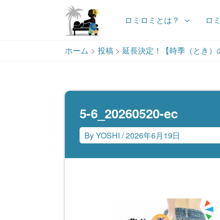
ロミロミとは？
ロ
内
ホーム
投稿
延長決定！【時季（とき）の
容
を
ス
キ
ッ
5-6_20260520-ec
プ
By
YOSHI
/
2026年6月19日