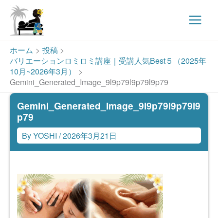
Main
Menu
内
ホーム
投稿
容
バリエーションロミロミ講座｜受講人気Best５（2025年
を
10月~2026年3月）
ス
Gemini_Generated_Image_9l9p79l9p79l9p79
キ
Gemini_Generated_Image_9l9p79l9p79l9
ッ
p79
プ
By
YOSHI
/
2026年3月21日