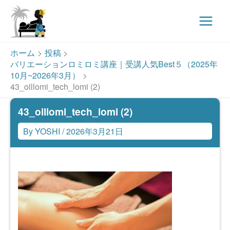
Main
Menu
内
ホーム
投稿
容
バリエーションロミロミ講座｜受講人気Best５（2025年
を
10月~2026年3月）
ス
43_oillomi_tech_lomi (2)
キ
43_oillomi_tech_lomi (2)
ッ
プ
By
YOSHI
/
2026年3月21日