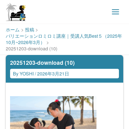
Main
Menu
内
ホーム
投稿
容
バリエーションロミロミ講座｜受講人気Best５（2025年
を
10月~2026年3月）
ス
20251203-download (10)
キ
20251203-download (10)
ッ
プ
By
YOSHI
/
2026年3月21日