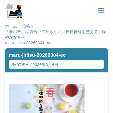
Main
Menu
内
ホーム
投稿
容
「春バテ」は気合いで治らない。自律神経を整えて、軽
を
やかな春へ
ス
maru-jiritsu-20260304-ec
キ
maru-jiritsu-20260304-ec
ッ
プ
By
YOSHI
/
2026年3月4日