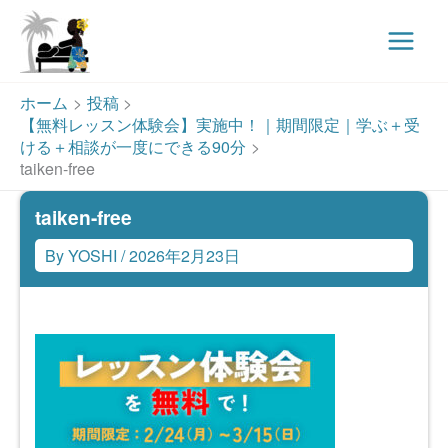
Main
Menu
内
ホーム
投稿
容
【無料レッスン体験会】実施中！｜期間限定｜学ぶ＋受
を
ける＋相談が一度にできる90分
ス
taiken-free
キ
taiken-free
ッ
プ
By
YOSHI
/
2026年2月23日