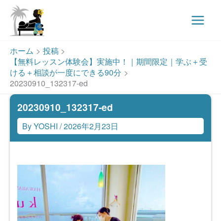
Main
Menu
内
ホーム
投稿
容
【無料レッスン体験会】実施中！｜期間限定｜学ぶ＋受
を
ける＋相談が一度にできる90分
ス
20230910_132317-ed
キ
20230910_132317-ed
ッ
プ
By
YOSHI
/
2026年2月23日