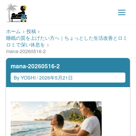
Main
Menu
内
ホーム
投稿
容
睡眠の質を上げたい方へ｜ちょっとした生活改善とロミ
を
ロミで深い休息を
ス
mana-20260516-2
キ
mana-20260516-2
ッ
プ
By
YOSHI
/
2026年5月21日