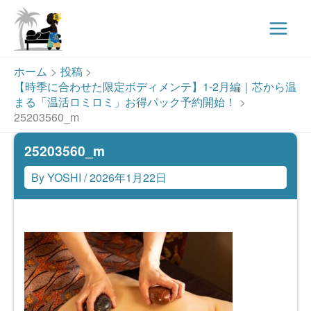
Main
Menu
内
ホーム
投稿
容
【時季に合わせた限定ボディメンテ】1-2月編｜芯から温
を
まる「温活ロミロミ」お得パック予約開始！
ス
25203560_m
キ
25203560_m
ッ
プ
By
YOSHI
/
2026年1月22日