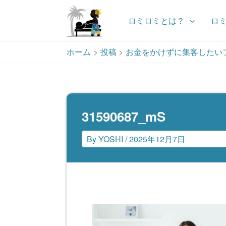
ロミロミとは？
ロ
内
ホーム
投稿
お金をかけずに集客したい
容
を
ス
キ
ッ
31590687_mS
プ
By
YOSHI
/
2025年12月7日