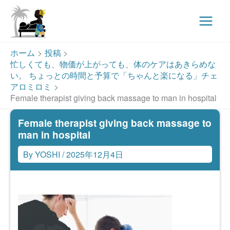
Main
Menu
内
ホーム
投稿
容
忙しくても、物価が上がっても、体のケアはあきらめな
を
い。 ちょっとの時間と予算で「ちゃんと楽になる」チェ
ス
アロミロミ
Female therapist giving back massage to man in hospital
キ
ッ
Female therapist giving back massage to
プ
man in hospital
By
YOSHI
/
2025年12月4日