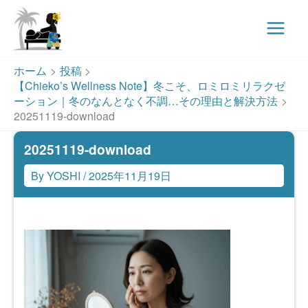
Main
Menu
内
ホーム
投稿
容
【Chieko’s Wellness Note】冬こそ、ロミロミリラクゼ
を
ーション｜冬のなんとなく不調…その理由と解決方法
ス
20251119-download
キ
20251119-download
ッ
プ
By
YOSHI
/
2025年11月19日