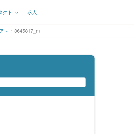
タクト
求人
ケア～
3645817_m