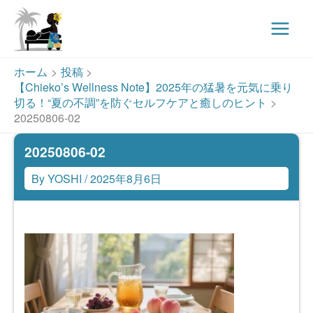
Main
Menu
内
ホーム
投稿
容
【Chieko’s Wellness Note】2025年の猛暑を元気に乗り
を
切る！“夏の不調”を防ぐセルフケアと癒しのヒント
ス
20250806-02
キ
20250806-02
ッ
プ
By
YOSHI
/
2025年8月6日