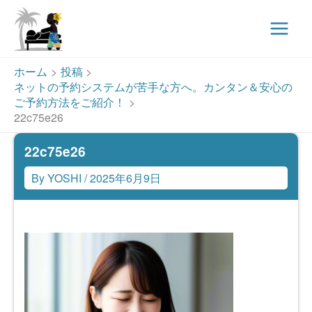
Main
Menu
内
ホーム
投稿
容
ネットの予約システムが苦手な方へ。カンタン＆安心の
を
ご予約方法をご紹介！
ス
22c75e26
キ
22c75e26
ッ
プ
By
YOSHI
/
2025年6月9日