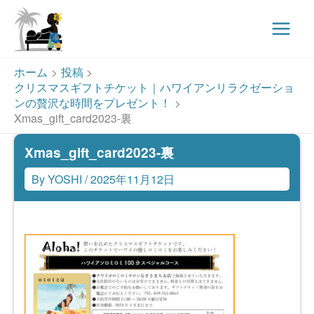
Main
Menu
内
ホーム
投稿
容
クリスマスギフトチケット｜ハワイアンリラクゼーショ
を
ンの贅沢な時間をプレゼント！
ス
Xmas_gift_card2023-裏
キ
Xmas_gift_card2023-裏
ッ
プ
By
YOSHI
/
2025年11月12日